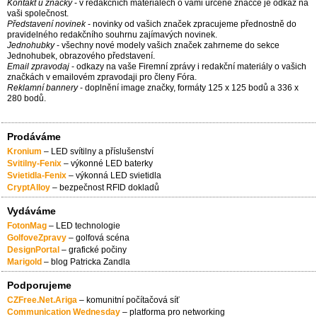
Kontakt u značky
- v redakčních materiálech o vámi určené značce je odkaz na
vaši společnost.
Představení novinek
- novinky od vašich značek zpracujeme přednostně do
pravidelného redakčního souhrnu zajímavých novinek.
Jednohubky
- všechny nové modely vašich značek zahrneme do sekce
Jednohubek, obrazového představení.
Email zpravodaj
- odkazy na vaše Firemní zprávy i redakční materiály o vašich
značkách v emailovém zpravodaji pro členy Fóra.
Reklamní bannery
- doplnění image značky, formáty 125 x 125 bodů a 336 x
280 bodů.
Prodáváme
Kronium
– LED svítilny a příslušenství
Svitilny-Fenix
– výkonné LED baterky
Svietidla-Fenix
– výkonná LED svietidla
CryptAlloy
– bezpečnost RFID dokladů
Vydáváme
FotonMag
– LED technologie
GolfoveZpravy
– golfová scéna
DesignPortal
– grafické počiny
Marigold
– blog Patricka Zandla
Podporujeme
CZFree.Net.Ariga
– komunitní počítačová síť
Communication Wednesday
– platforma pro networking