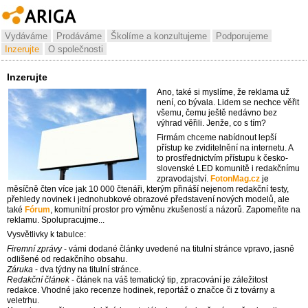
Vydáváme
Prodáváme
Školíme a konzultujeme
Podporujeme
Inzerujte
O společnosti
Inzerujte
Ano, také si myslíme, že reklama už
není, co bývala. Lidem se nechce věřit
všemu, čemu ještě nedávno bez
výhrad věřili. Jenže, co s tím?
Firmám chceme nabídnout lepší
přístup ke zviditelnění na internetu. A
to prostřednictvím přístupu k česko-
slovenské LED komunitě i redakčnímu
zpravodajství.
FotonMag.cz
je
měsíčně čten více jak 10 000 čtenáři, kterým přináší nejenom redakční testy,
přehledy novinek i jednohubkové obrazové představení nových modelů, ale
také
Fórum
, komunitní prostor pro výměnu zkušeností a názorů. Zapomeňte na
reklamu. Spolupracujme...
Vysvětlivky k tabulce:
Firemní zprávy
- vámi dodané články uvedené na titulní stránce vpravo, jasně
odlišené od redakčního obsahu.
Záruka
- dva týdny na titulní stránce.
Redakční článek
- článek na váš tematický tip, zpracování je záležitost
redakce. Vhodné jako recenze hodinek, reportáž o značce či z továrny a
veletrhu.