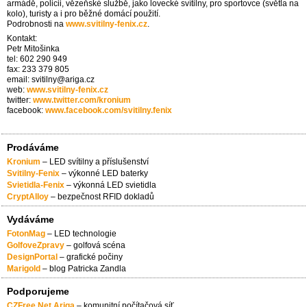
armádě, policii, vězeňské službě, jako lovecké svítilny, pro sportovce (světla na
kolo), turisty a i pro běžné domácí použití.
Podrobnosti na
www.svitilny-fenix.cz
.
Kontakt:
Petr Mitošinka
tel: 602 290 949
fax: 233 379 805
email: svitilny@ariga.cz
web:
www.svitilny-fenix.cz
twitter:
www.twitter.com/kronium
facebook:
www.facebook.com/svitilny.fenix
Prodáváme
Kronium
– LED svítilny a příslušenství
Svitilny-Fenix
– výkonné LED baterky
Svietidla-Fenix
– výkonná LED svietidla
CryptAlloy
– bezpečnost RFID dokladů
Vydáváme
FotonMag
– LED technologie
GolfoveZpravy
– golfová scéna
DesignPortal
– grafické počiny
Marigold
– blog Patricka Zandla
Podporujeme
CZFree.Net.Ariga
– komunitní počítačová síť