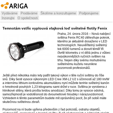
Vydáváme
Prodáváme
Školíme a konzultujeme
Podporujeme
Inzerujte
O společnosti
Temnotám vstříc vyplouvá vlajková loď světelné flotily Fenix
Praha, 24. února 2016 – Nová nabíjecí
svítilna Fenix RC40 ztělesňuje pokrok,
kterého je aktuálně dosaženo v LED
technologiích. Neuvěřitelný světelný
tok 6000 lumenů a dosvit téměř tři
čtvrtě kilometru z ní dělá jednu z vůbec
nejvýkonnějších ručních svítilen na
trhu. Nejen díky svému mohutnému
světelnému kuželu neunikne
pozornosti profesionálů.
Ještě před několika málo lety patřil takový výkon v těle ruční svítilny do říše
snů. Díky šesti vysoce výkonným LED Cree XM-L2 U2 s účinností až 180 lm/W
a internímu lithium-iontovému akumulátoru nyní můžete tenhle světelný kanón
o hmotnosti pouhých 1,23 kilogramu sami držet v ruce. Svítilna je vyrobena z
hliníkové slitiny, která prošla tvrdou anodizací. Díky tomu je vysoce odolná,
samozřejmostí je vodotěsnost do dvoumetrové hloubky i nárazuvzdornost.
Vzhledem k těmto parametrům budete mít oprávněný pocit, že při sobě máte
skutečnou světelnou zbraň.
Pozornost na ní bude upřena především z řad policistů, ostrahy objektů,