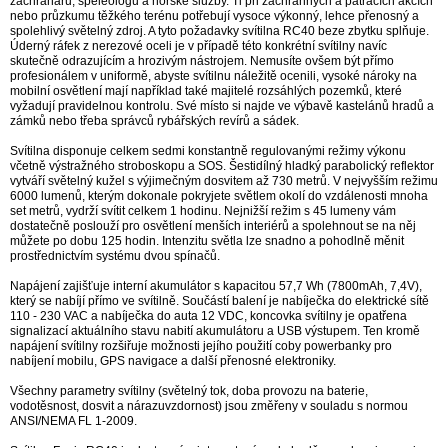
záchranářů, speleologů a horské služby. Ti při záchranných a pátracích akcích
nebo průzkumu těžkého terénu potřebují vysoce výkonný, lehce přenosný a
spolehlivý světelný zdroj. A tyto požadavky svítilna RC40 beze zbytku splňuje.
Úderný ráfek z nerezové oceli je v případě této konkrétní svítilny navíc
skutečně odrazujícím a hrozivým nástrojem. Nemusíte ovšem být přímo
profesionálem v uniformě, abyste svítilnu náležitě ocenili, vysoké nároky na
mobilní osvětlení mají například také majitelé rozsáhlých pozemků, které
vyžadují pravidelnou kontrolu. Své místo si najde ve výbavě kastelánů hradů a
zámků nebo třeba správců rybářských revírů a sádek.
Svítilna disponuje celkem sedmi konstantně regulovanými režimy výkonu
včetně výstražného stroboskopu a SOS. Šestidílný hladký parabolický reflektor
vytváří světelný kužel s výjimečným dosvitem až 730 metrů. V nejvyšším režimu
6000 lumenů, kterým dokonale pokryjete světlem okolí do vzdálenosti mnoha
set metrů, vydrží svítit celkem 1 hodinu. Nejnižší režim s 45 lumeny vám
dostatečně poslouží pro osvětlení menších interiérů a spolehnout se na něj
můžete po dobu 125 hodin. Intenzitu světla lze snadno a pohodlně měnit
prostřednictvím systému dvou spínačů.
Napájení zajišťuje interní akumulátor s kapacitou 57,7 Wh (7800mAh, 7,4V),
který se nabíjí přímo ve svítilně. Součástí balení je nabíječka do elektrické sítě
110 - 230 VAC a nabíječka do auta 12 VDC, koncovka svítilny je opatřena
signalizací aktuálního stavu nabití akumulátoru a USB výstupem. Ten kromě
napájení svítilny rozšiřuje možnosti jejího použití coby powerbanky pro
nabíjení mobilu, GPS navigace a další přenosné elektroniky.
Všechny parametry svítilny (světelný tok, doba provozu na baterie,
vodotěsnost, dosvit a nárazuvzdornost) jsou změřeny v souladu s normou
ANSI/NEMA FL 1-2009.