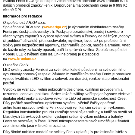
Svítilna Fenix RC40 je dostupná v internetovém obchodě www.kronium.cz i u
dalších prodejců značky Fenix. Doporučená maloobchodní cena je 9 999 Kč
včetně DPH
Informace pro redakce
O společnosti ARIGA s.r.o.
Společnost ARIGA s.r.o. (
www.ariga.cz
) je výhradním distributorem značky
Fenix pro český a slovenský trh. Poskytuje poradenství, prodej i servis pro
všechny typy zájemců o vysoce výkonné svítilny a čelovky od běžných „hobby“
či „outdoor“ uživatelů, přes cestovatele, myslivce, lovce, až po profesionální
složky jako bezpečnostní agentury, záchranáře, policii, hasiče a armádu. Aneb
do každé ruky, za každý opasek, patří ta správná svítilna. Společnost působí
v oboru LED osvětlení osm let. On-line prodej je k dispozici
na
www.kronium.cz
.
O značce Fenix
LED svítilny značky Fenix si za své několikaleté působení na světovém trhu
vybudovaly obrovský respekt. Základním zaměřením značky Fenix je produkce
vysoce kvalitních LED svítilen a čelovek pro domácí, venkovní a profesionální
použití.
Výrobky se vyznačují velmi pokročilým designem, kvalitním provedením a
rozumnou cenovou politikou. Srdce každé svítilny tvoří spojení vysoce efektivní
digitální elektroniky a špičkové výkonné LED od americké společnosti Cree.
Díky pečlivě navrženému optickému systému, včetně čočky opatřené
antireflexní úpravou, svítilny Fenix oplývají vynikajícím světelným výkonem.
Regulátor konstantního proudu zaručuje stabilní jas svítilny, a tudíž na rozdíl od
klasických žárovkových svítilen výstupní světelný výkon neklesá a baterky
Fenix se nestmívají v čase. Řízení mikroprocesorem navíc umožňuje uživateli
zvolit intenzitu jasu v širokém rozsahu.
Díky široké nabídce modelů se svítilny Fenix uplatňují v profesionální sféře v